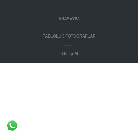
ANASAYFA
—–
TABLOLUK FOTOĞRAFLAR
——
İLETIŞIM