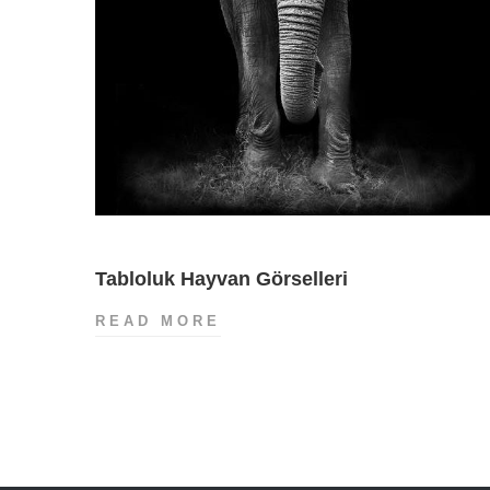
Tabloluk Hayvan Görselleri
TABLOLUK
READ MORE
HAYVAN
GÖRSELLERI